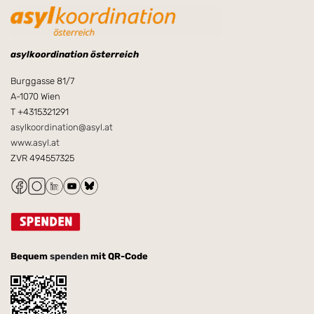
asylkoordination österreich
Burggasse 81/7
A-1070 Wien
T +4315321291
asylkoordination@asyl.at
www.asyl.at
ZVR 494557325
Bequem
spenden
mit QR-Code