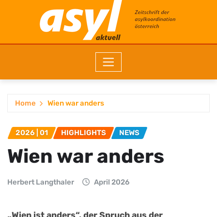
Home
Wien war anders
2026 | 01
HIGHLIGHTS
NEWS
Wien war anders
Herbert Langthaler
April 2026
„Wien ist anders“, der Spruch aus der