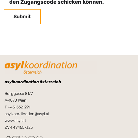
den Zugangscode schicken können.
asylkoordination österreich
Burggasse 81/7
A-1070 Wien
T +4315321291
asylkoordination@asyl.at
www.asyl.at
ZVR 494557325